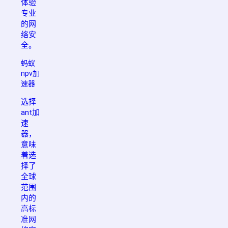
体验
专业
的网
络安
全。
蚂蚁
npv加
速器
选择
ant加
速
器，
意味
着选
择了
全球
范围
内的
高标
准网