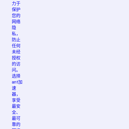
力于
保护
您的
网络
隐
私，
防止
任何
未经
授权
的访
问。
选择
ant加
速
器，
享受
最安
全、
最可
靠的