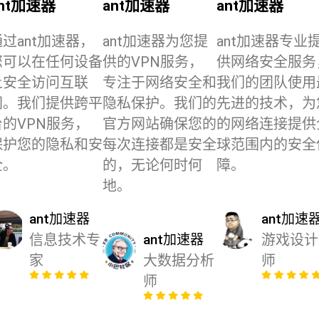
nt加速器
ant加速器
ant加速器
通过ant加速器，
ant加速器为您提
ant加速器专业
您可以在任何设备
供的VPN服务，
供网络安全服务
上安全访问互联
专注于网络安全和
我们的团队使用
网。我们提供跨平
隐私保护。我们的
先进的技术，为
台的VPN服务，
官方网站确保您的
的网络连接提供
保护您的隐私和安
每次连接都是安全
球范围内的安全
全。
的，无论何时何
障。
地。
ant加速器
ant加速
信息技术专
ant加速器
游戏设计
家
大数据分析
师
师