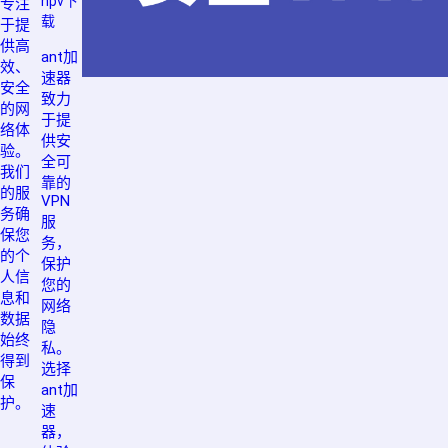
npv下
专注
载
于提
供高
ant加
效、
速器
安全
致力
的网
于提
络体
供安
验。
全可
我们
靠的
的服
VPN
务确
服
保您
务，
的个
保护
人信
您的
息和
网络
数据
隐
始终
私。
得到
选择
保
ant加
护。
速
器，